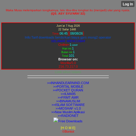
Maka Musa melemparkan tongkatnya, lalu tiba-tiba tongkat itu (menjadi) ular yang nyata.
(QS. ASY SYU'ARA':32)
widget lain
Jum'at 7 Aug 2026
22 Safar 1448
][
]
06:45
08/08/26
Time:
Info:Tarif downloads berdsrkan biaya gprs msng2 operator
SELAMAT MENCOBA!!
Online=
1
:user
1
Hari ini:
1
Bulan ini:
101
Total:
Browser on:
Mozilla/5.0
216.73.217.0
Link situs Islami
>>INHANDLEARNIND.COM
>>PORTAL MOBILE
>>POCKET QURAN
>>ILMA95
>>FRMT AMR
>>BINAMUSLIM
>>ISLAM SOFTWARE
>>MOSHAF v1.0
>>New Muslim Aplikasi
>>RADIONET
Free Downloads
[H O M E]
©Bontot