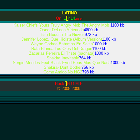
LATINO
[]
On=
1
414
:user
Kaiser Chiefs Yours Truly Angry Mob The Angry Mob
1100 kb
Oscar DeLeon Africando
4800 kb
Esa Boquita Tito Nieves
972 kb
Jennifer Lopez. Que Hiciste (Album Version)
1100 kb
Wayne Gorbea Estamos En Salsa
1000 kb
Rata Blanca Los Ojos Del Dragon
1100 kb
Zacarias Ferreira El Triste (bachata)
1000 kb
Shakira Inevitable
764 kb
Sergio Mendes Feat Black Eyed Peas Mas Que Nada
1000 kb
Shakira- Dont Bother
756 kb
Como Amigo No NG2
798 kb
[]
Back
H O M E
© 2008-2009